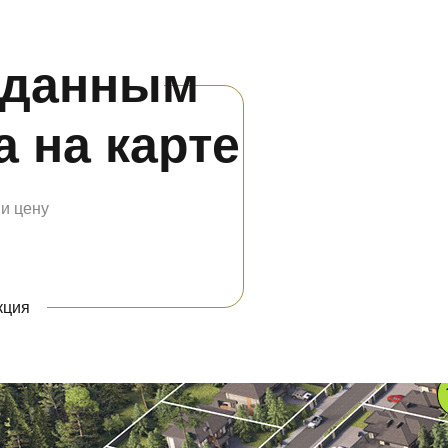
с данным
 на карте
 и цену
кция