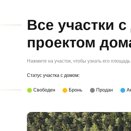
Все участки 
проектом дома
Нажмите на участок, чтобы узнать его площадь
Статус участка с домом:
⬤
Свободен
⬤
Бронь
⬤
Продан
⬤
А
Бронирование