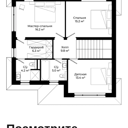
Все участки
с данным
проектом дома
на карте
Нажмите на участок, чтобы узнать
его площадь и цену
Статус участка с домом:
⬤
Свободен