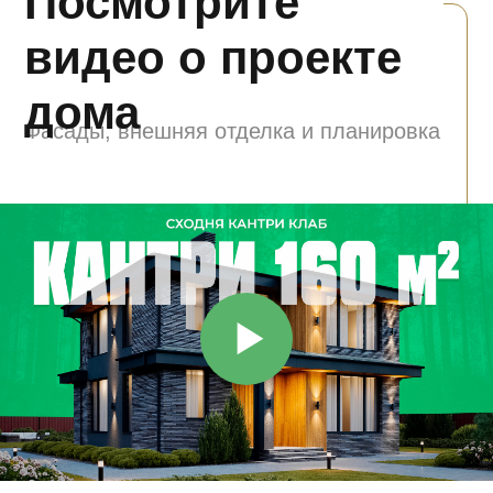
⬤
Бронь
⬤
Продан
Бронирование
⬤
Акция
Нажмите на экран, чтобы
активировать генплан