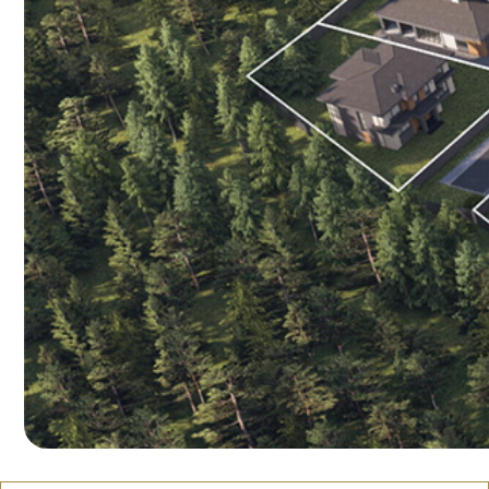
Адрес:
гор. окр. Химки, мкр. Сходня, КП
«Сходня Кантри Клаб»
Режим работы:
Ежедневно 08:00−21:00
Илья
Садофьев
руководитель проекта
Оставьте контакты, свяжусь с вами
и помогу:
Подобрать участок