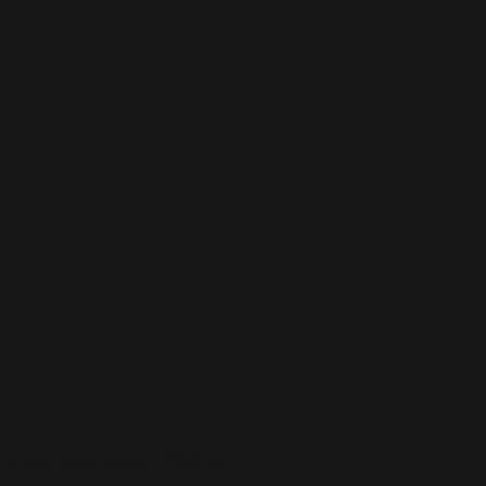
Планировка дома
Записаться на просмотр
Проект домовладения №5