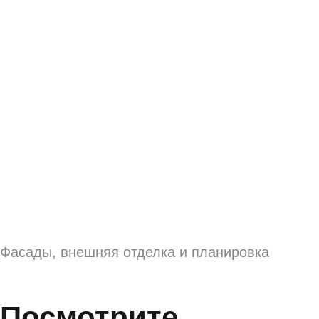
⬤
Акция
⬤
Продан
Статус участка с домом:
Бронирование
Нажмите на участок, чтобы узнать
его площадь и цену
Все проекты
домовладений