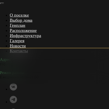
О поселке
Выбор дома
Генплан
Расположение
Инфраструктура
Галерея
Новости
Контакты
Адрес:
гор. окр. Химки, мкр. Сходня, КП «Сходня Кантри Клаб»
Режим работы:
Ежедневно 08:00-21:00
+7 (495) 023-68-66