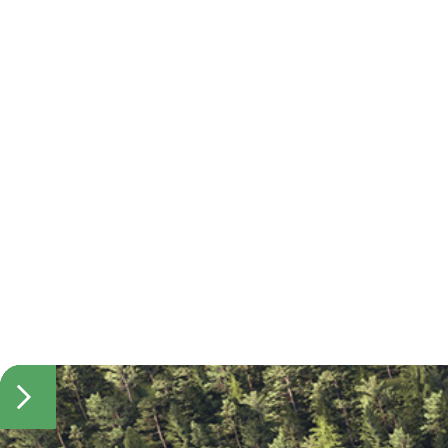
Запишитесь
на просмотр
участка с домом!
Оставьте ваши контакты, специалист
по поселку перезвонит для уточнения
даты