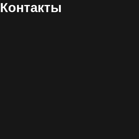
«Сходня Кантри Клаб»
Режим работы:
Ежедневно 08:00−21:00
Тел:
+7 (495) 065-30-34
ОТДЕЛ ПРОДАЖ:
Комплектация
Дома на генплане
Контакты
Наверх ↑