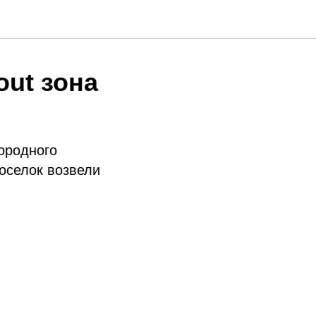
out зона
ородного
поселок возвели